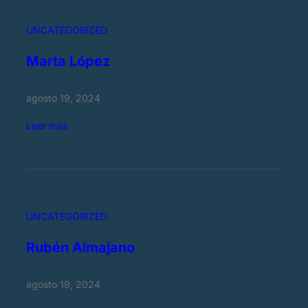
n
t
UNCATEGORIZED
x
a
Marta López
H
e
agosto 19, 2024
r
n
:
Leer más
á
M
n
a
d
r
e
t
z
a
UNCATEGORIZED
L
ó
Rubén Almajano
p
e
agosto 19, 2024
z