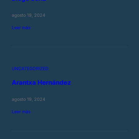
agosto 19, 2024
:
Leer más
D
i
e
g
o
UNCATEGORIZED
S
o
Arantxa Hernández
r
i
agosto 19, 2024
a
:
Leer más
A
r
a