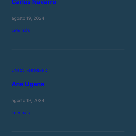
Carlos Navarro
e
r
agosto 19, 2024
n
á
:
Leer más
n
C
d
a
e
r
z
l
o
UNCATEGORIZED
s
N
Ane Ugena
a
v
agosto 19, 2024
a
r
:
Leer más
r
A
o
n
e