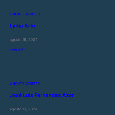
U
g
UNCATEGORIZED
e
n
Lydia Arto
a
agosto 19, 2024
:
Leer más
L
y
d
i
a
UNCATEGORIZED
A
r
José Luis Fernández Azor
t
o
agosto 19, 2024